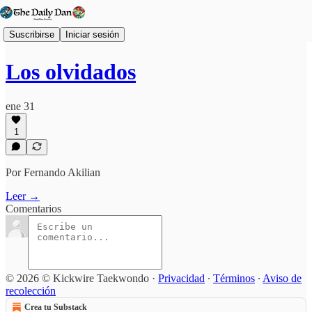
Suscribirse
Iniciar sesión
Los olvidados
ene 31
1
Por Fernando Akilian
Leer →
Comentarios
© 2026 © Kickwire Taekwondo
·
Privacidad
∙
Términos
∙
Aviso de
recolección
Crea tu Substack