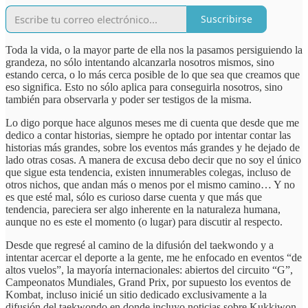
Suscribirse
Toda la vida, o la mayor parte de ella nos la pasamos persiguiendo la
grandeza, no sólo intentando alcanzarla nosotros mismos, sino
estando cerca, o lo más cerca posible de lo que sea que creamos que
eso significa. Esto no sólo aplica para conseguirla nosotros, sino
también para observarla y poder ser testigos de la misma.
Lo digo porque hace algunos meses me di cuenta que desde que me
dedico a contar historias, siempre he optado por intentar contar las
historias más grandes, sobre los eventos más grandes y he dejado de
lado otras cosas. A manera de excusa debo decir que no soy el único
que sigue esta tendencia, existen innumerables colegas, incluso de
otros nichos, que andan más o menos por el mismo camino… Y no
es que esté mal, sólo es curioso darse cuenta y que más que
tendencia, pareciera ser algo inherente en la naturaleza humana,
aunque no es este el momento (o lugar) para discutir al respecto.
Desde que regresé al camino de la difusión del taekwondo y a
intentar acercar el deporte a la gente, me he enfocado en eventos “de
altos vuelos”, la mayoría internacionales: abiertos del circuito “G”,
Campeonatos Mundiales, Grand Prix, por supuesto los eventos de
Kombat, incluso inicié un sitio dedicado exclusivamente a la
difusión del taekwondo en donde incluyo noticias sobre Kukkiwon,