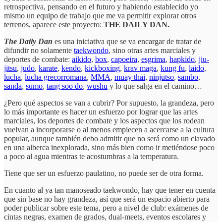
retrospectiva, pensando en el futuro y habiendo establecido yo
mismo un equipo de trabajo que me va permitir explorar otros
terrenos, aparece este proyecto:
THE DAILY DAN.
The Daily Dan
es una iniciativa que se va encargar de tratar de
difundir no solamente
taekwondo
, sino otras artes marciales y
deportes de combate:
aikido
,
box
,
capoeira
,
esgrima
,
hapkido
,
jiu-
jitsu
,
judo
,
karate
,
kendo
,
kickboxing
,
krav maga
,
kung fu
,
laido
,
lucha
,
lucha grecorromana
,
MMA
,
muay thai
,
ninjutso
,
sambo
,
sanda
,
sumo
,
tang soo do
,
wushu
y lo que salga en el camino…
¿Pero qué aspectos se van a cubrir? Por supuesto, la grandeza, pero
lo más importante es hacer un esfuerzo por lograr que las artes
marciales, los deportes de combate y los aspectos que los rodean
vuelvan a incorporarse o al menos empiecen a acercarse a la cultura
popular, aunque también debo admitir que no será como un clavado
en una alberca inexplorada, sino más bien como ir metiéndose poco
a poco al agua mientras te acostumbras a la temperatura.
Tiene que ser un esfuerzo paulatino, no puede ser de otra forma.
En cuanto al ya tan manoseado taekwondo, hay que tener en cuenta
que sin base no hay grandeza, así que será un espacio abierto para
poder publicar sobre este tema, pero a nivel de club: exámenes de
cintas negras, examen de grados, dual-meets, eventos escolares y