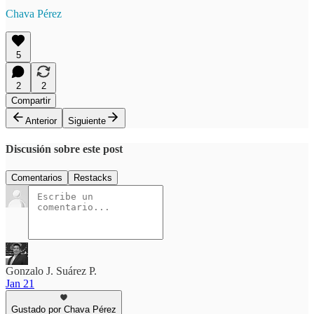
Chava Pérez
5
2
2
Compartir
Anterior
Siguiente
Discusión sobre este post
Comentarios
Restacks
Gonzalo J. Suárez P.
Jan 21
Gustado por Chava Pérez