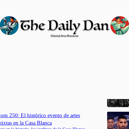
 Martial Arts
dom 250
tórico en los jardines de la Casa Blanca
a Pérez
m 250: El histórico evento de artes
mixtas en la Casa Blanca