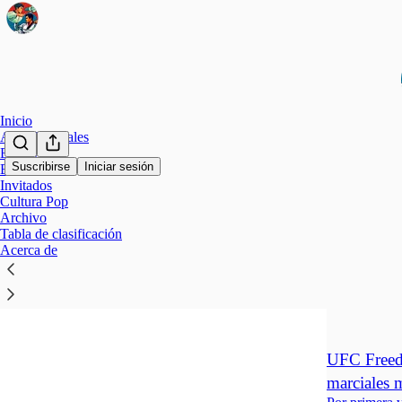
Inicio
Artes Marciales
El mundo
Suscribirse
Iniciar sesión
Editoriales
Invitados
Mixed
Cultura Pop
Archivo
Tabla de clasificación
UFC Free
Acerca de
Un evento his
jun 16
Chav
•
UFC Freedo
marciales 