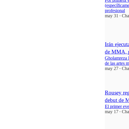
Por primera v
(específicam
profesional
may 31
Cha
•
1
Irán ejecu
de MMA, po
Gholamreza K
de las artes 
may 27
Cha
•
Rousey reg
debut de 
El primer eve
may 17
Cha
•