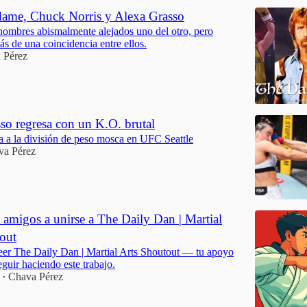
dame, Chuck Norris y Alexa Grasso
 nombres abismalmente alejados uno del otro, pero
s de una coincidencia entre ellos.
 Pérez
so regresa con un K.O. brutal
a a la división de peso mosca en UFC Seattle
va Pérez
s amigos a unirse a The Daily Dan | Martial
out
leer The Daily Dan | Martial Arts Shoutout — tu apoyo
guir haciendo este trabajo.
Chava Pérez
•