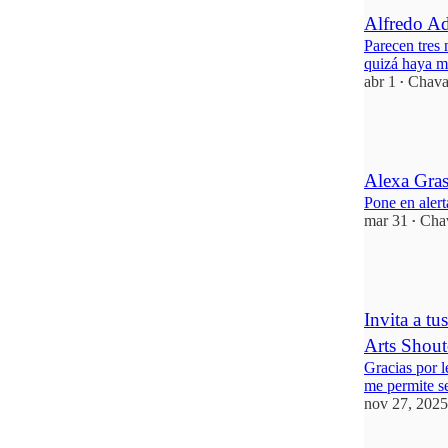
Alfredo A
Parecen tres
quizá haya má
abr 1
Chava
•
1
Alexa Gras
Pone en alert
mar 31
Cha
•
1
Invita a tu
Arts Shout
Gracias por 
me permite se
nov 27, 2025
1