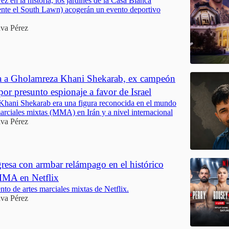
ez en la historia, los jardines de la Casa Blanca
ente el South Lawn) acogerán un evento deportivo
va Pérez
ta a Gholamreza Khani Shekarab, ex campeón
r presunto espionaje a favor de Israel
hani Shekarab era una figura reconocida en el mundo
marciales mixtas (MMA) en Irán y a nivel internacional
va Pérez
resa con armbar relámpago en el histórico
MMA en Netflix
nto de artes marciales mixtas de Netflix.
va Pérez