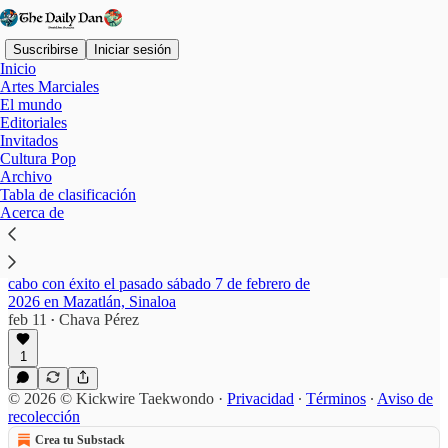
Suscribirse
Iniciar sesión
Inicio
Artes Marciales
El mundo
Editoriales
Mazatlán
Invitados
Cultura Pop
Archivo
Tabla de clasificación
Liga menor y mayor de Kombat Taekwondo se
Acerca de
estrena en México en la 5ª Copa Perla del
Pacífico
La 5ª edición de la Copa Perla del Pacífico se llevó a
cabo con éxito el pasado sábado 7 de febrero de
2026 en Mazatlán, Sinaloa
feb 11
Chava Pérez
•
1
© 2026 © Kickwire Taekwondo
·
Privacidad
∙
Términos
∙
Aviso de
recolección
Crea tu Substack