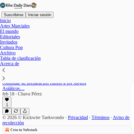
Suscribirse
Iniciar sesión
Inicio
Artes Marciales
El mundo
Editoriales
Guwahati
Invitados
Cultura Pop
Archivo
Tabla de clasificación
Mission Olympic Cell (MOC): aprobación para
Acerca de
Rodali Barua
La destacada taekwondín india originaria de Assam,
ha recibido un importante respaldo oficial para
continuar su preparación rumbo a los Juegos
Asiáticos…
feb 18
Chava Pérez
•
1
© 2026 © Kickwire Taekwondo
·
Privacidad
∙
Términos
∙
Aviso de
recolección
Crea tu Substack