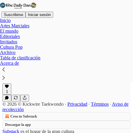
Suscribirse
Iniciar sesión
Inicio
Artes Marciales
El mundo
Editoriales
Fujairah
Invitados
Cultura Pop
Archivo
Tabla de clasificación
Copa Árabe de Taekwondo 2026
Acerca de
Oficialmente conocida como 6th Arab Open
Taekwondo Cup 2026 o 6ª Copa Árabe Abierta de
Taekwondo
feb 18
Chava Pérez
•
1
© 2026 © Kickwire Taekwondo
·
Privacidad
∙
Términos
∙
Aviso de
recolección
Crea tu Substack
Descargar la app
Substack
es el hogar de la gran cultura