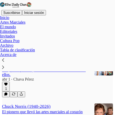
Suscribirse
Iniciar sesión
Inicio
Artes Marciales
El mundo
Editoriales
Chun Kuk Do (Chuck Norris
Invitados
Cultura Pop
System)
Archivo
Tabla de clasificación
Acerca de
Alfredo Adame, Chuck Norris y Alexa Grasso
Parecen tres nombres abismalmente alejados uno del
otro, pero quizá haya más de una coincidencia entre
ellos.
abr 1
Chava Pérez
•
1
Chuck Norris (1940-2026)
El pionero que llevó las artes marciales al corazón