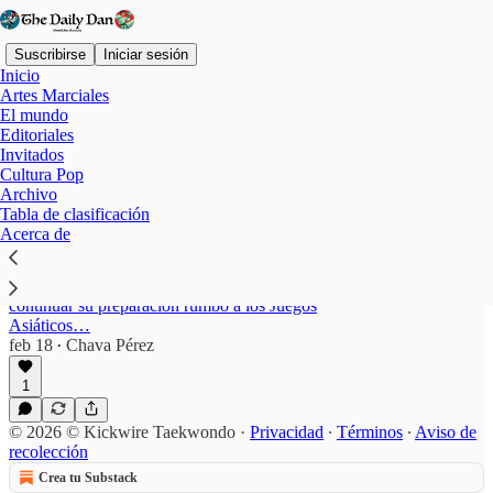
Suscribirse
Iniciar sesión
Inicio
Artes Marciales
El mundo
Editoriales
Assam
Invitados
Cultura Pop
Archivo
Tabla de clasificación
Mission Olympic Cell (MOC): aprobación para
Acerca de
Rodali Barua
La destacada taekwondín india originaria de Assam,
ha recibido un importante respaldo oficial para
continuar su preparación rumbo a los Juegos
Asiáticos…
feb 18
Chava Pérez
•
1
© 2026 © Kickwire Taekwondo
·
Privacidad
∙
Términos
∙
Aviso de
recolección
Crea tu Substack