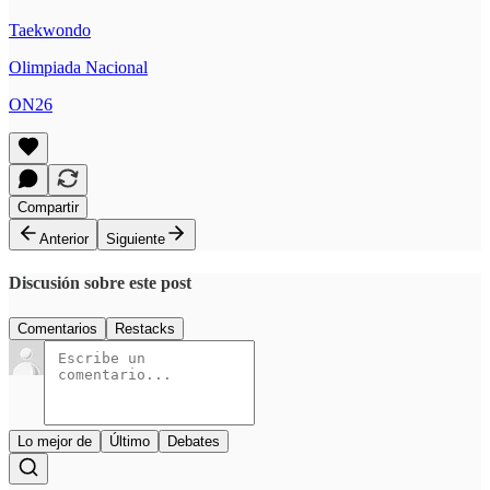
Taekwondo
Olimpiada Nacional
ON26
Compartir
Anterior
Siguiente
Discusión sobre este post
Comentarios
Restacks
Lo mejor de
Último
Debates