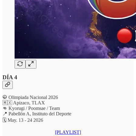
DÍA 4
🥋 Olimpiada Nacional 2026
🇲🇽 Apizaco, TLAX
👊 Kyorugi / Poomsae / Team
📍 Pabellón A, Instituto del Deporte
🗓️ May. 13 - 24 2026
[PLAYLIST]