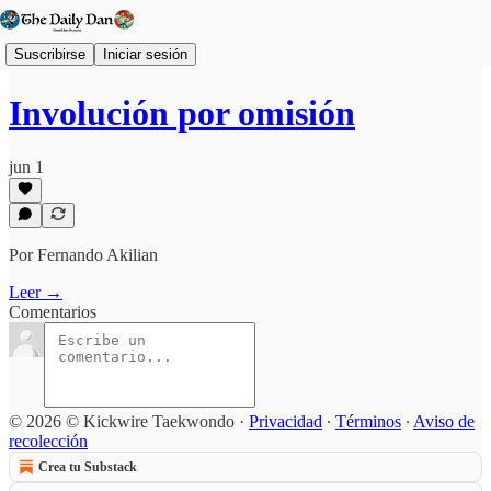
Suscribirse
Iniciar sesión
Involución por omisión
jun 1
Por Fernando Akilian
Leer →
Comentarios
© 2026 © Kickwire Taekwondo
·
Privacidad
∙
Términos
∙
Aviso de
recolección
Crea tu Substack