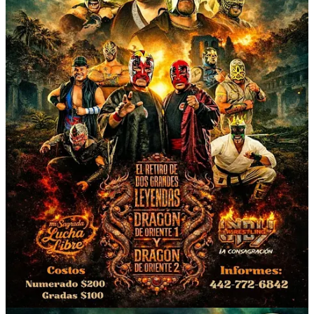
recolección
Crea tu Substack
Descargar la app
Substack
es el hogar de la gran cultura