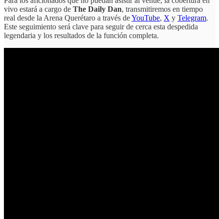
Para los aficionados que no puedan asistir al venue, la cobertura en
vivo estará a cargo de
The Daily Dan
, transmitiremos en tiempo
real desde la Arena Querétaro a través de
YouTube
,
X
y
Telegram
.
Este seguimiento será clave para seguir de cerca esta despedida
legendaria y los resultados de la función completa.