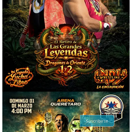
Compartir
Anterior
Siguiente
Discusión sobre este post
Comentarios
Restacks
Lo mejor de
Último
Debates
Sin posts
Por supuesto, sigue adelante.
Suscribirse
© 2026 © Kickwire Taekwondo
·
Privacidad
∙
Términos
∙
Aviso de